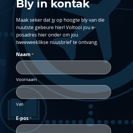
Bly in kontak
Maak seker dat jy op hoogte bly van die
nuutste gebeure hier! Voltooi jou e-
posadres hier onder om jou
tweeweeklikse nuusbrief te ontvang.
Naam
*
Voornaam
Van
E-pos
*