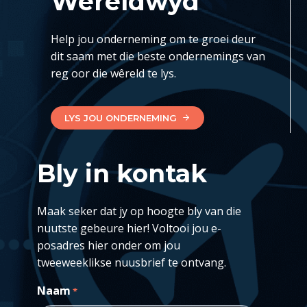
Wêreldwyd
Help jou onderneming om te groei deur
dit saam met die beste ondernemings van
reg oor die wêreld te lys.
LYS JOU ONDERNEMING
Bly in kontak
Maak seker dat jy op hoogte bly van die
nuutste gebeure hier! Voltooi jou e-
posadres hier onder om jou
tweeweeklikse nuusbrief te ontvang.
Naam
*