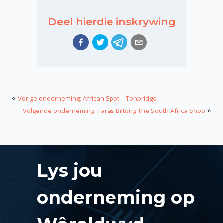
Deel hierdie inskrywing
«
Vorige onderneming: African Spot – Tonbridge
»
Volgende onderneming: Taras Biltong The South Africa Shop
Lys jou
onderneming op