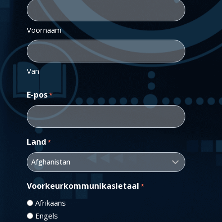
Voornaam
Van
E-pos
*
Land
*
Voorkeurkommunikasietaal
*
Afrikaans
Engels