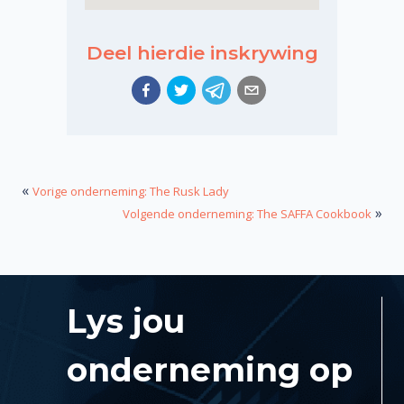
Deel hierdie inskrywing
«
Vorige onderneming: The Rusk Lady
»
Volgende onderneming: The SAFFA Cookbook
Lys jou
onderneming op