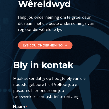
Wêreldwyd
Help jou onderneming om te groei deur
dit saam met die beste ondernemings van
reg oor die wêreld te lys.
LYS JOU ONDERNEMING
Bly in kontak
Maak seker dat jy op hoogte bly van die
nuutste gebeure hier! Voltooi jou e-
posadres hier onder om jou
tweeweeklikse nuusbrief te ontvang.
Naam
*