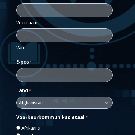
Voornaam
Van
E-pos
*
Land
*
Voorkeurkommunikasietaal
*
Afrikaans