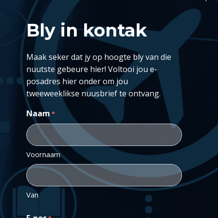
Bly in kontak
Maak seker dat jy op hoogte bly van die
nuutste gebeure hier! Voltooi jou e-
posadres hier onder om jou
tweeweeklikse nuusbrief te ontvang.
Naam
*
Voornaam
Van
E-pos