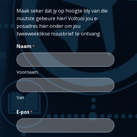
Maak seker dat jy op hoogte bly van die
nuutste gebeure hier! Voltooi jou e-
posadres hier onder om jou
tweeweeklikse nuusbrief te ontvang.
Naam
*
Voornaam
Van
E-pos
*