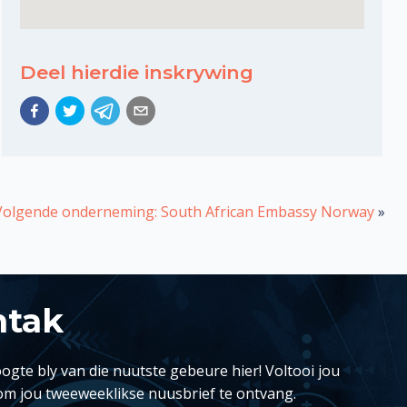
Deel hierdie inskrywing
Volgende onderneming: South African Embassy Norway
»
ntak
ogte bly van die nuutste gebeure hier! Voltooi jou
om jou tweeweeklikse nuusbrief te ontvang.