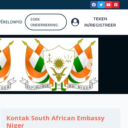
TEKEN
SOEK
WÊRELDWYD
ONDERNEMING
IN/REGISTREER
Kontak South African Embassy
Niger