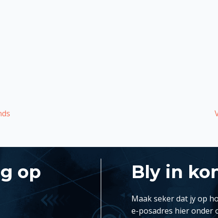
nds
ng op
Bly in ko
Maak seker dat jy op ho
e-posadres hier onder 