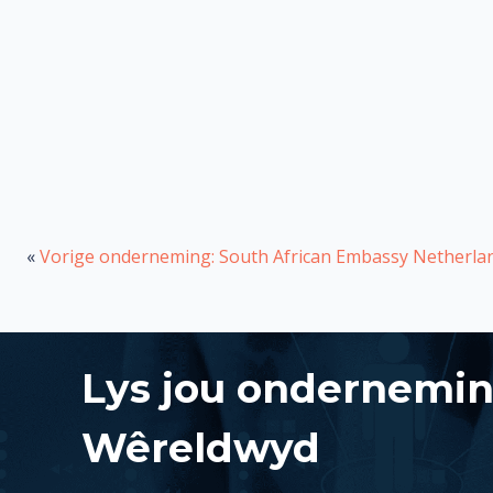
«
Vorige onderneming: South African Embassy Netherla
Lys jou ondernemi
Wêreldwyd