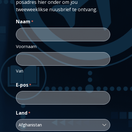
posadres hier onder om jou
tweeweeklikse nuusbrief te ontvang.
Naam
*
Voornaam
Van
E-pos
*
Land
*