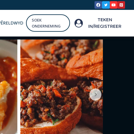
TEKEN
SOEK
WÊRELDWYD
ONDERNEMING
IN/REGISTREER