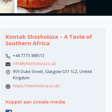
Kontak Shosholoza – A Taste of
Southern Africa
+44 7773 388513
info@shosholoza.co.uk
959 Duke Street, Glasgow G31 1LZ, United
Kingdom
https://shosholoza.co.uk/
Koppel aan sosiale media