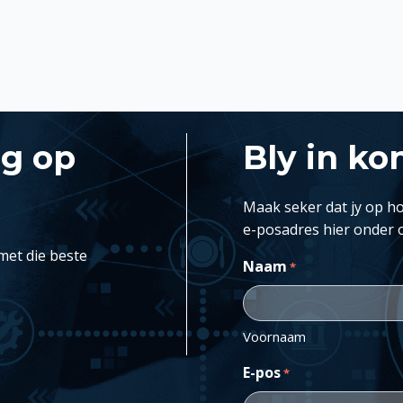
ng op
Bly in ko
Maak seker dat jy op ho
e-posadres hier onder 
met die beste
Naam
*
Voornaam
E-pos
*