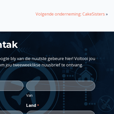
Volgende onderneming: CakeSisters
»
ntak
ogte bly van die nuutste gebeure hier! Voltooi jou
om jou tweeweeklikse nuusbrief te ontvang.
Van
Land
*