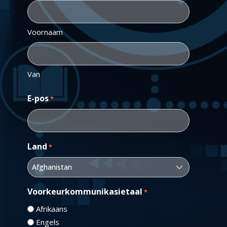
Voornaam
Van
E-pos
*
Land
*
Voorkeurkommunikasietaal
*
Afrikaans
Engels