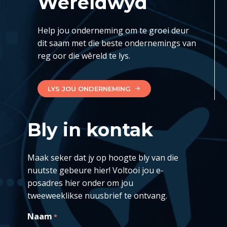
Wêreldwyd
Help jou onderneming om te groei deur
dit saam met die beste ondernemings van
reg oor die wêreld te lys.
LYS JOU ONDERNEMING
Bly in kontak
Maak seker dat jy op hoogte bly van die
nuutste gebeure hier! Voltooi jou e-
posadres hier onder om jou
tweeweeklikse nuusbrief te ontvang.
Naam
*