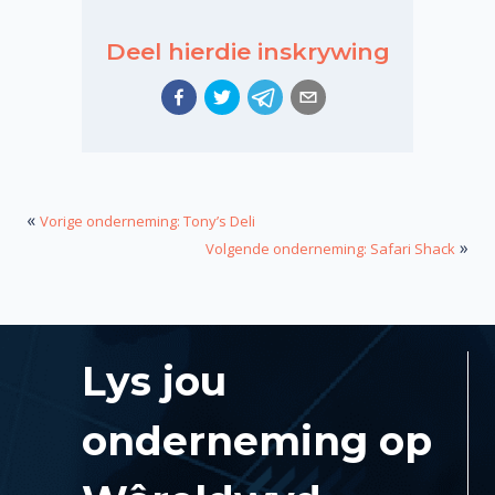
Deel hierdie inskrywing
«
Vorige onderneming: Tony’s Deli
»
Volgende onderneming: Safari Shack
Lys jou
onderneming op