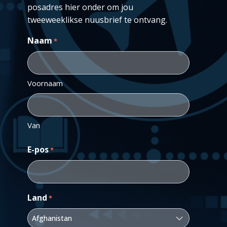
posadres hier onder om jou
tweeweeklikse nuusbrief te ontvang.
Naam
*
Voornaam
Van
E-pos
*
Land
*