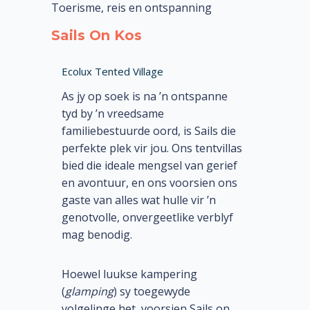
Toerisme, reis en ontspanning
Sails On Kos
Ecolux Tented Village
As jy op soek is na ’n ontspanne
tyd by ’n vreedsame
familiebestuurde oord, is Sails die
perfekte plek vir jou. Ons tentvillas
bied die ideale mengsel van gerief
en avontuur, en ons voorsien ons
gaste van alles wat hulle vir ’n
genotvolle, onvergeetlike verblyf
mag benodig.
Hoewel luukse kampering
(
glamping
) sy toegewyde
volgelinge het, voorsien Sails on