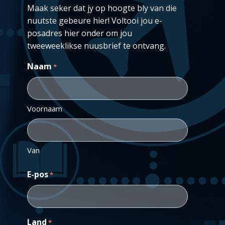
Maak seker dat jy op hoogte bly van die
nuutste gebeure hier! Voltooi jou e-
posadres hier onder om jou
tweeweeklikse nuusbrief te ontvang.
Naam
*
Voornaam
Van
E-pos
*
Land
*