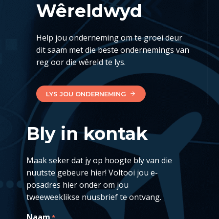
Wêreldwyd
Help jou onderneming om te groei deur
dit saam met die beste ondernemings van
reg oor die wêreld te lys.
LYS JOU ONDERNEMING
Bly in kontak
Maak seker dat jy op hoogte bly van die
nuutste gebeure hier! Voltooi jou e-
posadres hier onder om jou
tweeweeklikse nuusbrief te ontvang.
Naam
*