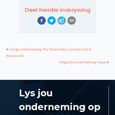
Deel hierdie inskrywing
«
Vorige onderneming: The Three Ways Country Pub &
Restaurant
»
Volgende onderneming: Hope
Lys jou
onderneming op