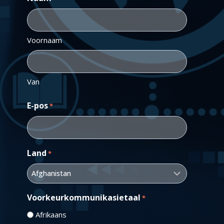
Voornaam
Van
E-pos
*
Land
*
Voorkeurkommunikasietaal
*
Afrikaans