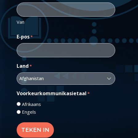
Van
E-pos
*
Land
*
Voorkeurkommunikasietaal
*
Afrikaans
Engels