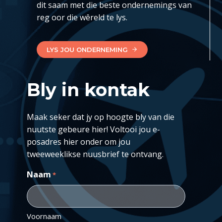
dit saam met die beste ondernemings van
reg oor die wêreld te lys.
LYS JOU ONDERNEMING
Bly in kontak
Maak seker dat jy op hoogte bly van die
nuutste gebeure hier! Voltooi jou e-
posadres hier onder om jou
tweeweeklikse nuusbrief te ontvang.
Naam
*
Voornaam