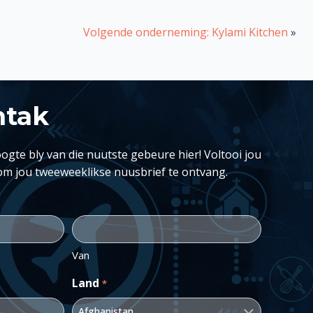
Volgende onderneming: Kylami Kitchen
»
ntak
ogte bly van die nuutste gebeure hier! Voltooi jou
om jou tweeweeklikse nuusbrief te ontvang.
Van
Land
*