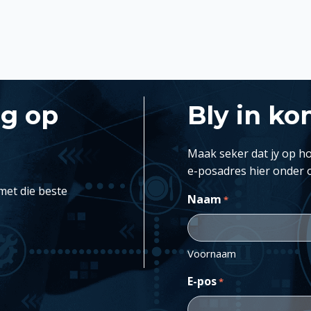
ng op
Bly in ko
Maak seker dat jy op ho
e-posadres hier onder 
met die beste
Naam
*
Voornaam
E-pos
*