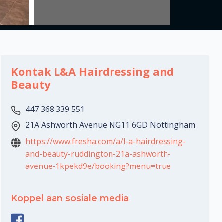
Kontak L&A Hairdressing and
Beauty
447 368 339 551
21A Ashworth Avenue NG11 6GD Nottingham
https://www.fresha.com/a/l-a-hairdressing-
and-beauty-ruddington-21a-ashworth-
avenue-1kpekd9e/booking?menu=true
Koppel aan sosiale media