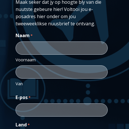
Maak seker dat jy op hoogte bly van die
nuutste gebeure hier! Voltooi jou e-
posadres hier onder om jou
tweeweeklikse nuusbrief te ontvang.
Naam
*
Voornaam
Van
E-pos
*
Land
*