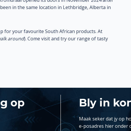
 Kromdraai opened its doors in November 2024 after
been in the same location in Lethbridge, Alberta in
op for your favourite South African products. At
alk around
). Come visit and try our range of tasty
ng op
Bly in ko
Maak seker dat jy op ho
e-posadres hier onder 