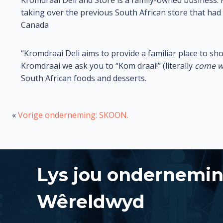
Kromdraai Deli and Store is a family-owned business.
taking over the previous South African store that had 
Canada
“Kromdraai Deli aims to provide a familiar place to sh
Kromdraai we ask you to “Kom draai!” (literally
come w
South African foods and desserts.
«
Vorige onderneming: SKOON.
Lys jou ondernemi
Wêreldwyd