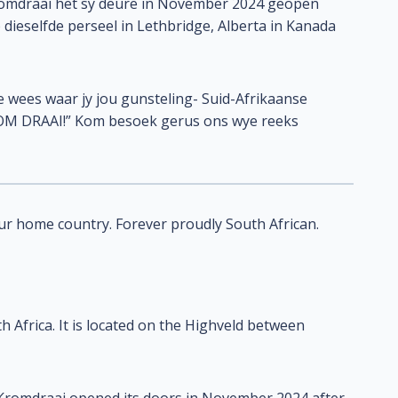
Kromdraai het sy deure in November 2024 geopen
 dieselfde perseel in Lethbridge, Alberta in Kanada
e wees waar jy jou gunsteling- Suid-Afrikaanse
“KOM DRAAI!” Kom besoek gerus ons wye reeks
r home country. Forever proudly South African.
Africa. It is located on the Highveld between