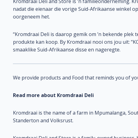
Kromdraai Deli and Store is ’n familieonderneming. 
nadat die eienaar die vorige Suid-Afrikaanse winkel op
oorgeneem het.
“Kromdraai Deli is daarop gemik om ’n bekende plek t
produkte kan koop. By Kromdraai nooi ons jou uit: 
smaaklike Suid-Afrikaanse disse en nageregte.
We provide products and Food that reminds you of you
Read more about Kromdraai Deli
Kromdraai is the name of a farm in Mpumalanga, South 
Standerton and Volksrust.