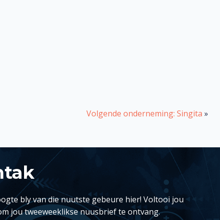
Volgende onderneming: Singita
»
ntak
ogte bly van die nuutste gebeure hier! Voltooi jou
om jou tweeweeklikse nuusbrief te ontvang.