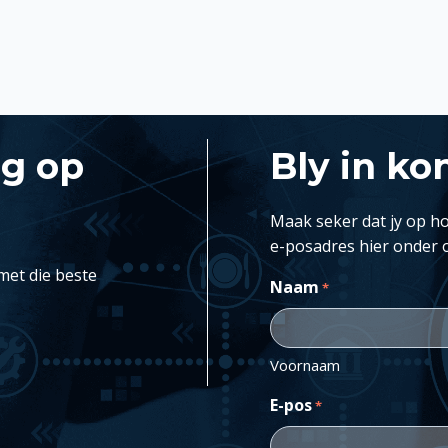
ng op
Bly in ko
Maak seker dat jy op ho
e-posadres hier onder 
met die beste
Naam
*
Voornaam
E-pos
*