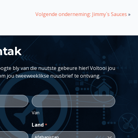
Volgende onderneming: Jimmy`s Sauces
»
ntak
ogte bly van die nuutste gebeure hier! Voltooi jou
om jou tweeweeklikse nuusbrief te ontvang.
Van
Land
*