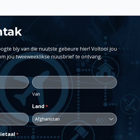
ntak
ogte bly van die nuutste gebeure hier! Voltooi jou
om jou tweeweeklikse nuusbrief te ontvang.
Van
Land
*
ietaal
*