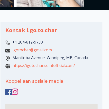
Kontak i.go.to.char
+1 204-612-9730
igotochar@gmail.com
Manitoba Avenue, Winnipeg, MB, Canada
https://igotochar.seintofficial.com/
Koppel aan sosiale media