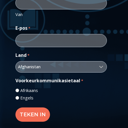
Van
E-pos
*
Land
*
Voorkeurkommunikasietaal
*
Afrikaans
Engels