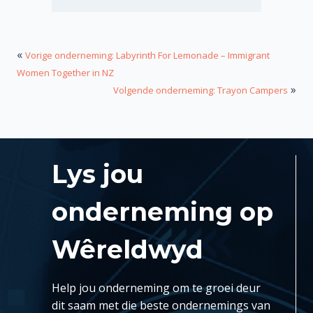
«
Vorige onderneming: Labyrinth For Lemonade – Immigrant
Women Together in NZ
»
Volgende onderneming: Trayon Campers
Lys jou
onderneming op
Wêreldwyd
Help jou onderneming om te groei deur
dit saam met die beste ondernemings van