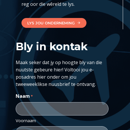
reg oor die wêreld te lys.
LYS JOU ONDERNEMING
Bly in kontak
Maak seker dat jy op hoogte bly van die
nuutste gebeure hier! Voltooi jou e-
posadres hier onder om jou
tweeweeklikse nuusbrief te ontvang.
Naam
*
Voornaam