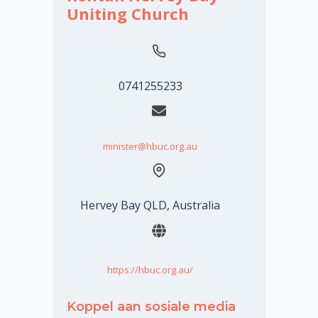
Uniting Church
0741255233
minister@hbuc.org.au
Hervey Bay QLD, Australia
https://hbuc.org.au/
Koppel aan sosiale media