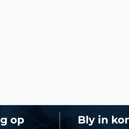
ng op
Bly in ko