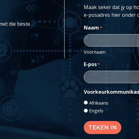
Maak seker dat jy op ho
e-posadres hier onder 
met die beste
Naam
*
Voornaam
E-pos
*
Voorkeurkommunikas
Afrikaans
Engels