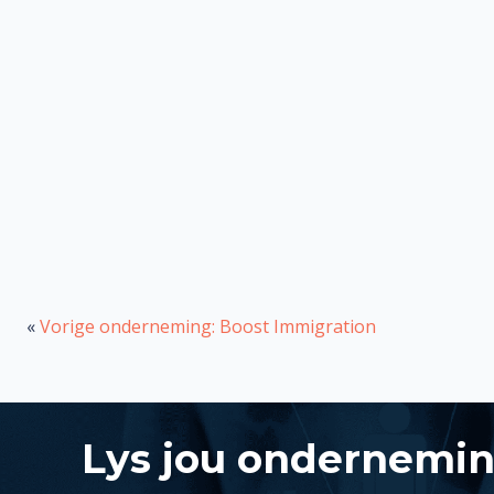
«
Vorige onderneming: Boost Immigration
Lys jou ondernemi