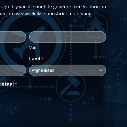
ogte bly van die nuutste gebeure hier! Voltooi jou
om jou tweeweeklikse nuusbrief te ontvang.
Van
Land
*
ietaal
*