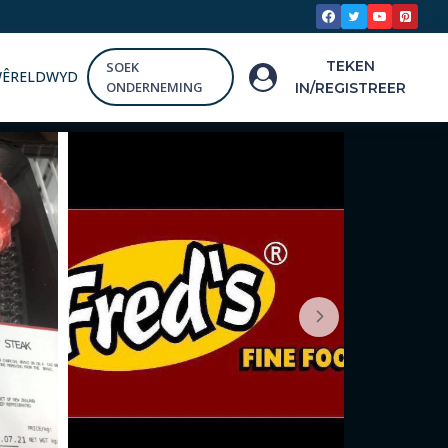
TEKEN
SOEK
WÊRELDWYD
ONDERNEMING
IN/REGISTREER