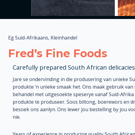
Eg Suid-Afrikaans, Kleinhandel
Fred’s Fine Foods
Carefully prepared South African delicacies
Jare se ondervinding in die produsering van unieke Su
produkte ‘n unieke smaak het. Ons maak gebruik van s
behandel met uitgesoekte speserye vanaf Suid-Afrika 
produkte te produseer. Soos biltong, boerewors en dr
besoek ons aanlyn. Ons lewer jou bestelling by jou vo
nie.
Years of experience in producing quality South African