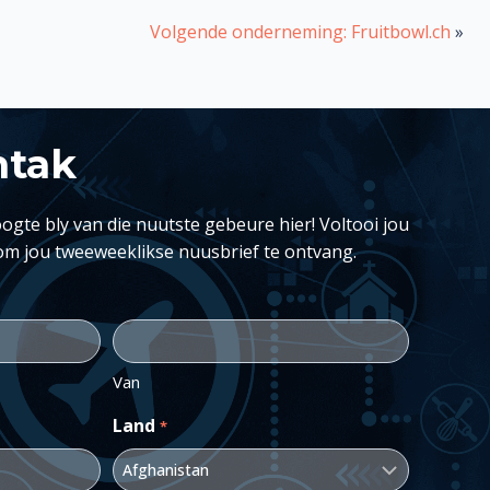
Volgende onderneming: Fruitbowl.ch
»
ntak
ogte bly van die nuutste gebeure hier! Voltooi jou
om jou tweeweeklikse nuusbrief te ontvang.
Van
Land
*