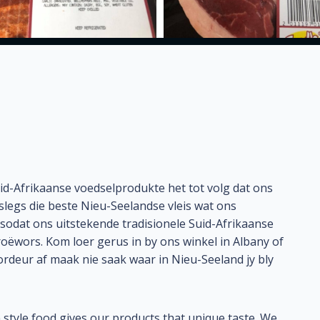
id-Afrikaanse voedselprodukte het tot volg dat ons
legs die beste Nieu-Seelandse vleis wat ons
sodat ons uitstekende tradisionele Suid-Afrikaanse
oëwors. Kom loer gerus in by ons winkel in Albany of
ordeur af maak nie saak waar in Nieu-Seeland jy bly
 style food gives our products that unique taste. We