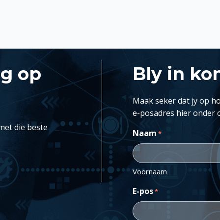
ng op
Bly in ko
Maak seker dat jy op ho
e-posadres hier onder 
met die beste
Naam
*
Voornaam
E-pos
*