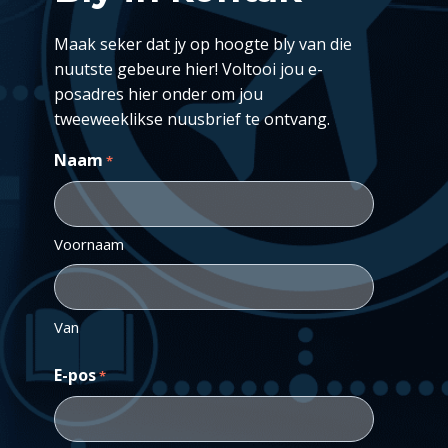
Maak seker dat jy op hoogte bly van die
nuutste gebeure hier! Voltooi jou e-
posadres hier onder om jou
tweeweeklikse nuusbrief te ontvang.
Naam
*
Voornaam
Van
E-pos
*