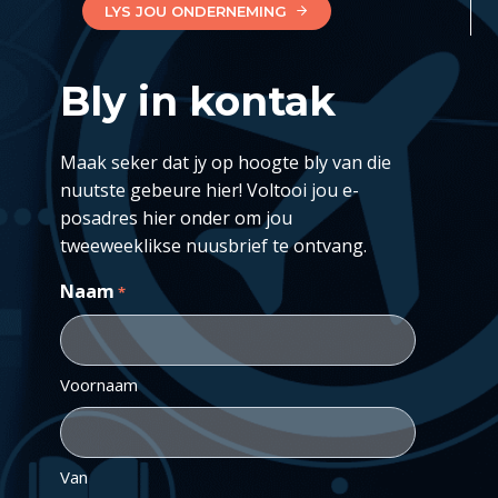
LYS JOU ONDERNEMING
Bly in kontak
Maak seker dat jy op hoogte bly van die
nuutste gebeure hier! Voltooi jou e-
posadres hier onder om jou
tweeweeklikse nuusbrief te ontvang.
Naam
*
Voornaam
Van