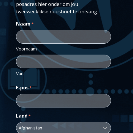
posadres hier onder om jou
tweeweeklikse nuusbrief te ontvang.
Naam
*
Voornaam
Van
E-pos
*
Land
*