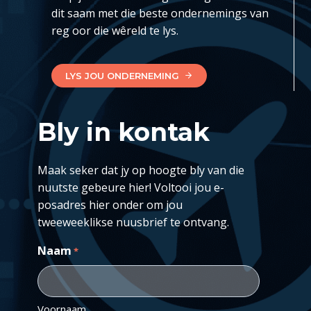
dit saam met die beste ondernemings van
reg oor die wêreld te lys.
LYS JOU ONDERNEMING
Bly in kontak
Maak seker dat jy op hoogte bly van die
nuutste gebeure hier! Voltooi jou e-
posadres hier onder om jou
tweeweeklikse nuusbrief te ontvang.
Naam
*
Voornaam