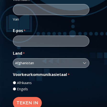
Van
E-pos
*
Land
*
Voorkeurkommunikasietaal
*
Afrikaans
Engels