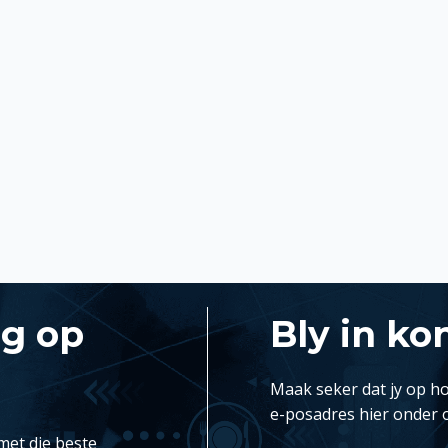
ng op
Bly in ko
Maak seker dat jy op ho
e-posadres hier onder 
met die beste