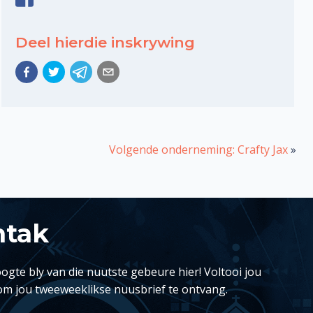
Deel hierdie inskrywing
Volgende onderneming: Crafty Jax
»
ntak
ogte bly van die nuutste gebeure hier! Voltooi jou
om jou tweeweeklikse nuusbrief te ontvang.