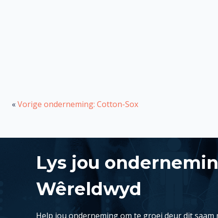
«
Vorige onderneming: Cotton-Sox
Lys jou ondernemi
Wêreldwyd
Help jou onderneming om te groei deur dit saam 