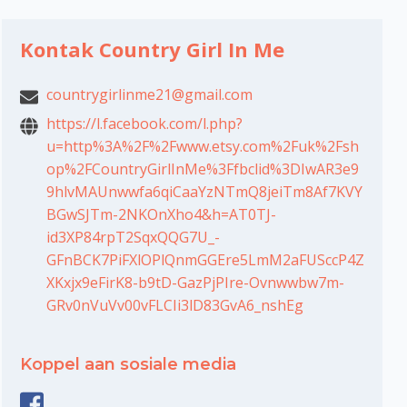
Kontak Country Girl In Me
countrygirlinme21@gmail.com
https://l.facebook.com/l.php?
u=http%3A%2F%2Fwww.etsy.com%2Fuk%2Fsh
op%2FCountryGirlInMe%3Ffbclid%3DIwAR3e9
9hlvMAUnwwfa6qiCaaYzNTmQ8jeiTm8Af7KVY
BGwSJTm-2NKOnXho4&h=AT0TJ-
id3XP84rpT2SqxQQG7U_-
GFnBCK7PiFXlOPlQnmGGEre5LmM2aFUSccP4Z
XKxjx9eFirK8-b9tD-GazPjPIre-Ovnwwbw7m-
GRv0nVuVv00vFLCIi3lD83GvA6_nshEg
Koppel aan sosiale media