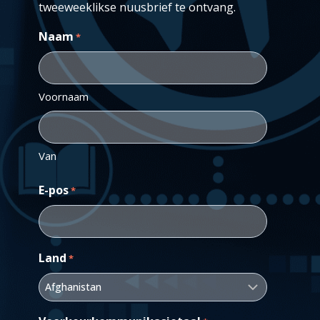
tweeweeklikse nuusbrief te ontvang.
Naam
*
Voornaam
Van
E-pos
*
Land
*