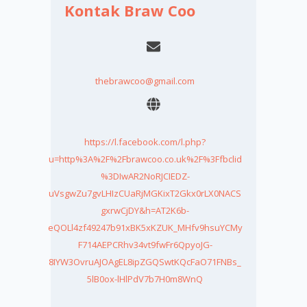
Kontak Braw Coo
thebrawcoo@gmail.com
https://l.facebook.com/l.php?
u=http%3A%2F%2Fbrawcoo.co.uk%2F%3Ffbclid
%3DIwAR2NoRJCIEDZ-
uVsgwZu7gvLHIzCUaRjMGKixT2Gkx0rLX0NACS
gxrwCjDY&h=AT2K6b-
eQOLl4zf49247b91xBK5xKZUK_MHfv9hsuYCMy
F714AEPCRhv34vt9fwFr6QpyoJG-
8IYW3OvruAJOAgEL8ipZGQSwtKQcFaO71FNBs_
5lB0ox-lHlPdV7b7H0m8WnQ