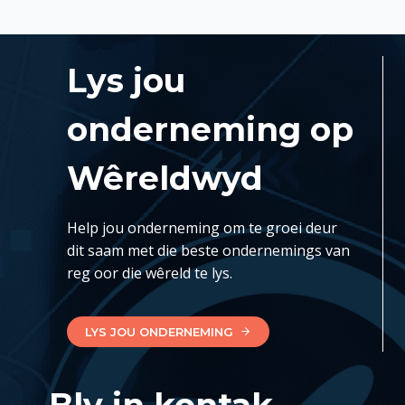
Lys jou
onderneming op
Wêreldwyd
Help jou onderneming om te groei deur
dit saam met die beste ondernemings van
reg oor die wêreld te lys.
LYS JOU ONDERNEMING
Bly in kontak