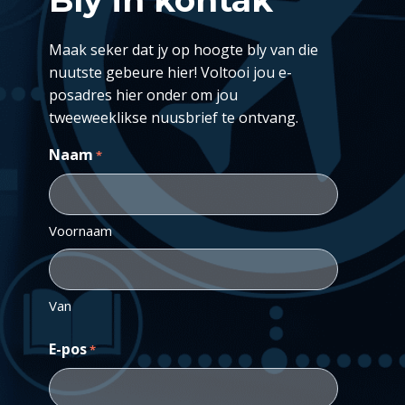
Maak seker dat jy op hoogte bly van die
nuutste gebeure hier! Voltooi jou e-
posadres hier onder om jou
tweeweeklikse nuusbrief te ontvang.
Naam
*
Voornaam
Van
E-pos
*