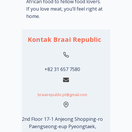
African food to fellow food lovers.
If you love meat, you’ll feel right at
home.
Kontak Braai Republic
+82 31 657 7580
braairepublic.pt@gmail.com
2nd Floor 17-1 Anjeong Shopping-ro
Paengseong-eup Pyeongtaek,