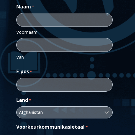
Naam
*
Voornaam
Van
E-pos
*
Land
*
Voorkeurkommunikasietaal
*