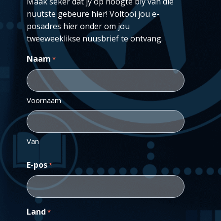
Maak seker dat jy op hoogte bly van die
nuutste gebeure hier! Voltooi jou e-
posadres hier onder om jou
tweeweeklikse nuusbrief te ontvang.
Naam
*
Voornaam
Van
E-pos
*
Land
*