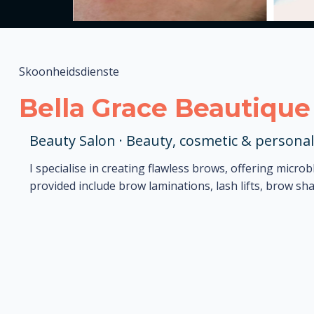
Skoonheidsdienste
Bella Grace Beautique
Beauty Salon · Beauty, cosmetic & personal
I specialise in creating flawless brows, offering micr
provided include brow laminations, lash lifts, brow sha