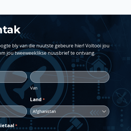
ntak
ogte bly van die nuutste gebeure hier! Voltooi jou
om jou tweeweeklikse nuusbrief te ontvang.
Van
Land
*
ietaal
*