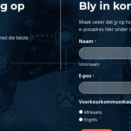
ng op
Bly in ko
Maak seker dat jy op ho
e-posadres hier onder 
met die beste
Naam
*
Voornaam
E-pos
*
Voorkeurkommunikas
Afrikaans
Engels