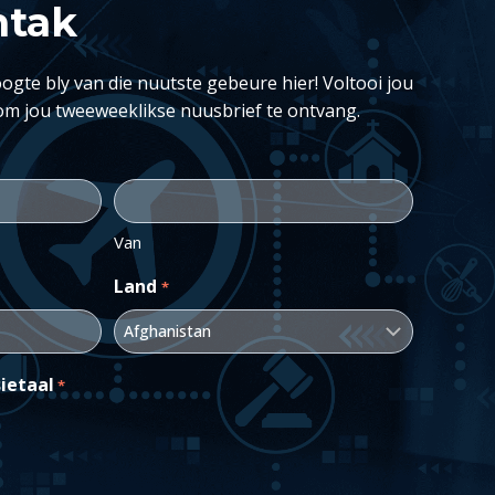
ntak
ogte bly van die nuutste gebeure hier! Voltooi jou
om jou tweeweeklikse nuusbrief te ontvang.
Van
Land
*
ietaal
*