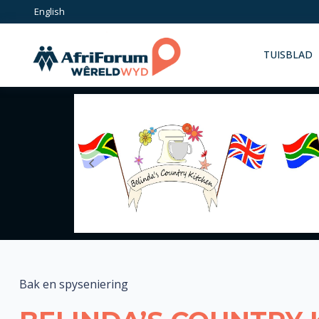
Skip
English
to
content
TUISBLAD
Bak en spyseniering