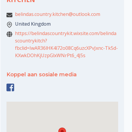
belindas.country.kitchen@outlook.com
United Kingdom
https://belindascountrykit.wixsite.com/belinda
scountrykitch?
fbclid=IwAR36lHK4l72o08Cq6uzcXPvJxnc-Tk5d-
KXwkDOhKjUzpGlxWNrPt6_4J5s
Koppel aan sosiale media