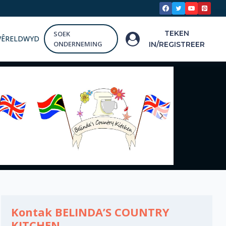
TEKEN
SOEK
WÊRELDWYD
ONDERNEMING
IN/REGISTREER
Kontak BELINDA’S COUNTRY
KITCHEN