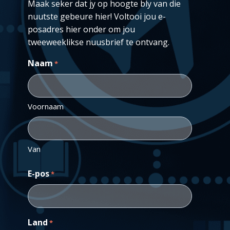
Maak seker dat jy op hoogte bly van die
nuutste gebeure hier! Voltooi jou e-
posadres hier onder om jou
tweeweeklikse nuusbrief te ontvang.
Naam
*
Voornaam
Van
E-pos
*
Land
*