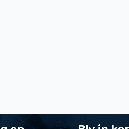
ng op
Bly in ko