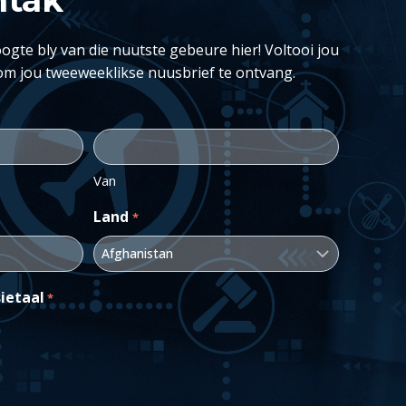
ogte bly van die nuutste gebeure hier! Voltooi jou
om jou tweeweeklikse nuusbrief te ontvang.
Van
Land
*
ietaal
*