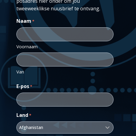
posadres hier onder om jou
tweeweeklikse nuusbrief te ontvang.
Naam
*
Voornaam
Van
E-pos
*
Land
*