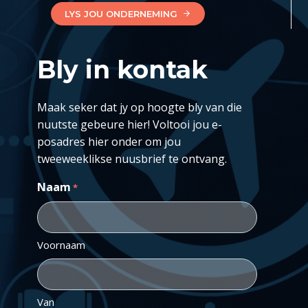
LYS JOU ONDERNEMING
Bly in kontak
Maak seker dat jy op hoogte bly van die
nuutste gebeure hier! Voltooi jou e-
posadres hier onder om jou
tweeweeklikse nuusbrief te ontvang.
Naam
*
Voornaam
Van