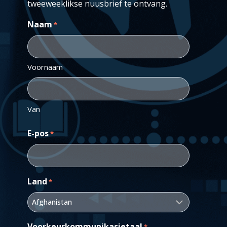
tweeweeklikse nuusbrief te ontvang.
Naam
*
Voornaam
Van
E-pos
*
Land
*
Voorkeurkommunikasietaal
*