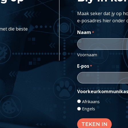
Maak seker dat jy op ho
e-posadres hier onder 
met die beste
Naam
*
Voornaam
E-pos
*
Voorkeurkommunikas
Afrikaans
Engels