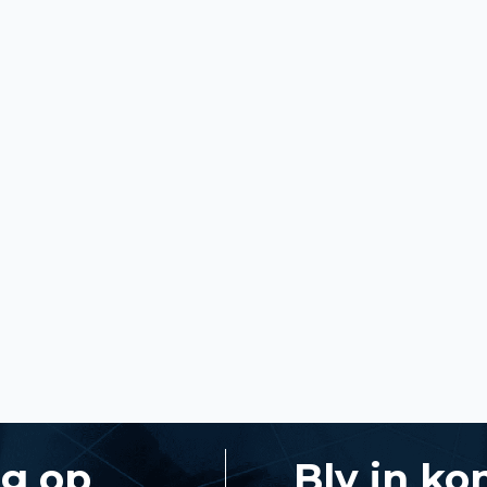
ng op
Bly in ko